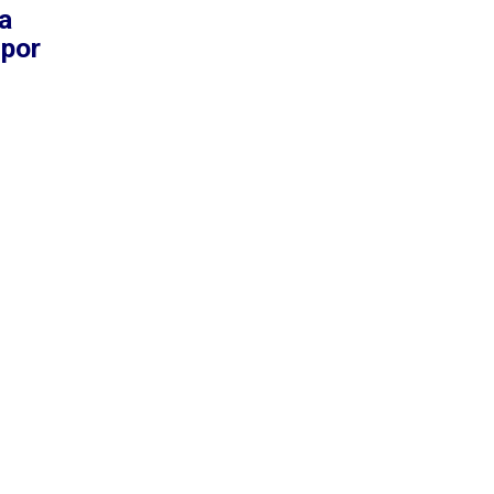
a
 por