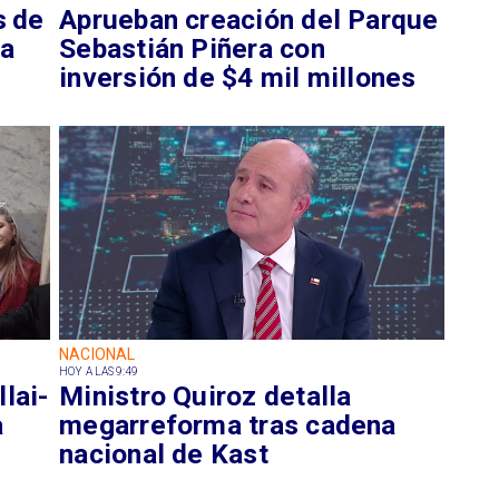
s de
Aprueban creación del Parque
ta
Sebastián Piñera con
inversión de $4 mil millones
NACIONAL
HOY A LAS 9:49
lai-
Ministro Quiroz detalla
a
megarreforma tras cadena
nacional de Kast