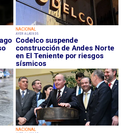
NACIONAL
AYER A LAS 9:35
pago
Codelco suspende
so
construcción de Andes Norte
en El Teniente por riesgos
sísmicos
NACIONAL