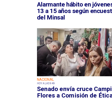
Alarmante hábito en jóvene
13 a 15 años según encues
del Minsal
NACIONAL
HOY A LAS 9:49
Senado envía cruce Campil
Flores a Comisión de Étic