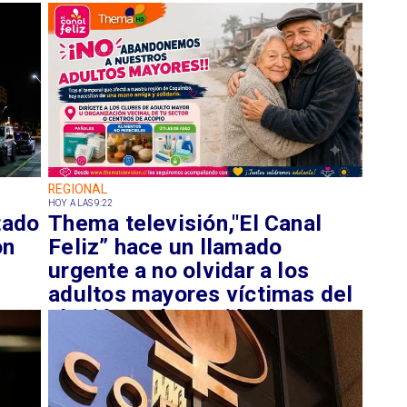
REGIONAL
HOY A LAS 9:22
tado
Thema televisión,"El Canal
on
Feliz” hace un llamado
urgente a no olvidar a los
adultos mayores víctimas del
aluvión en la Región de
Coquimbo