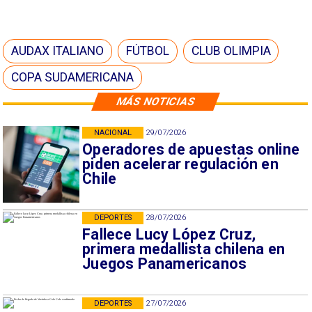
AUDAX ITALIANO
FÚTBOL
CLUB OLIMPIA
COPA SUDAMERICANA
MÁS NOTICIAS
NACIONAL
29/07/2026
Operadores de apuestas online
piden acelerar regulación en
Chile
DEPORTES
28/07/2026
Fallece Lucy López Cruz,
primera medallista chilena en
Juegos Panamericanos
DEPORTES
27/07/2026