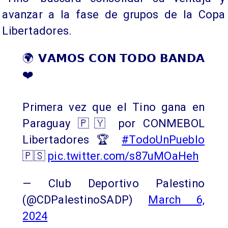
avanzar a la fase de grupos de la Copa
Libertadores.
🌍 𝗩𝗔𝗠𝗢𝗦 𝗖𝗢𝗡 𝗧𝗢𝗗𝗢 𝗕𝗔𝗡𝗗𝗔
❤️
Primera vez que el Tino gana en
Paraguay 🇵🇾 por CONMEBOL
Libertadores 🏆
#TodoUnPueblo
🇵🇸
pic.twitter.com/s87uMOaHeh
— Club Deportivo Palestino
(@CDPalestinoSADP)
March 6,
2024