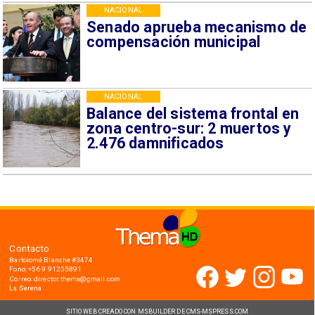
NACIONAL
Senado aprueba mecanismo de
compensación municipal
NACIONAL
Balance del sistema frontal en
zona centro-sur: 2 muertos y
2.476 damnificados
Contacto
Bartolomé Blanche #3474
Fono: +56 9 91255891
Correo: director.thema@gmail.com
La Serena
SITIO WEB CREADO CON MSBUILDER DE CMS-MSPRESS.COM