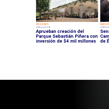
REGIONES
NACIO
AYER A LAS 9:49
AYER A LA
Aprueban creación del
Sen
Parque Sebastián Piñera con
Camp
inversión de $4 mil millones
de É