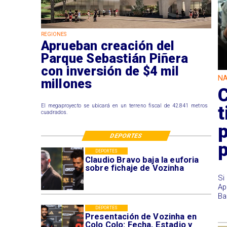
REGIONES
Aprueban creación del
Parque Sebastián Piñera
con inversión de $4 mil
NA
millones
C
t
El megaproyecto se ubicará en un terreno fiscal de 42.841 metros
cuadrados.
p
DEPORTES
DEPORTES
Claudio Bravo baja la euforia
sobre fichaje de Vozinha
​S
Ap
Ba
DEPORTES
Presentación de Vozinha en
Colo Colo: Fecha, Estadio y