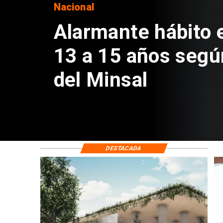
Regiones
Aprueban creación
Sebastián Piñera 
de $4 mil millones
DESTACADA