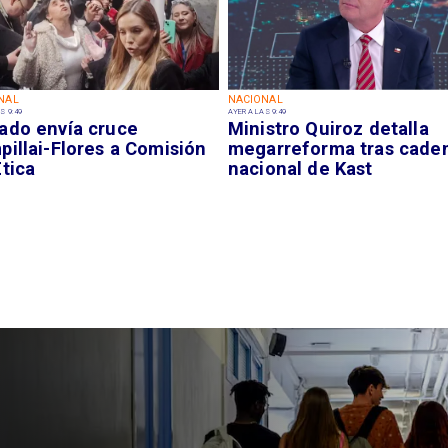
NAL
NACIONAL
S 9:49
AYER A LAS 9:49
ado envía cruce
Ministro Quiroz detalla
illai-Flores a Comisión
megarreforma tras cade
tica
nacional de Kast