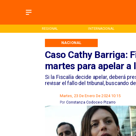
ONAL
REGIONAL
INTERNACIONAL
NACIONAL
Caso Cathy Barriga: Fi
martes para apelar a l
​Si la Fiscalía decide apelar, deberá p
revisar el fallo del tribunal, buscando d
Martes, 23 De Enero De 2024 10:15
Por
Constanza Codoceo Pizarro