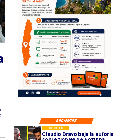
a
de
si
RECIENTES
DEPORTES
Claudio Bravo baja la euforia
sobre fichaje de Vozinha