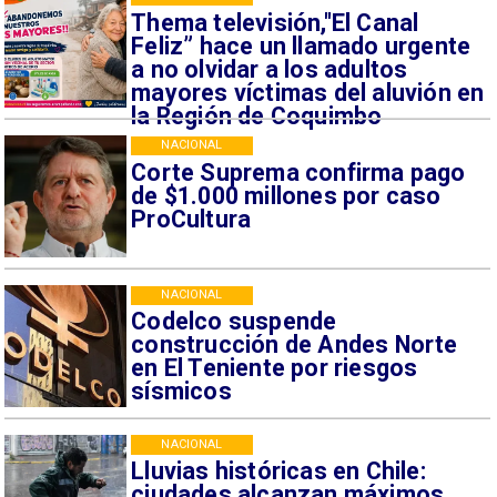
Thema televisión,"El Canal
Feliz” hace un llamado urgente
a no olvidar a los adultos
mayores víctimas del aluvión en
la Región de Coquimbo
NACIONAL
Corte Suprema confirma pago
de $1.000 millones por caso
ProCultura
NACIONAL
Codelco suspende
construcción de Andes Norte
en El Teniente por riesgos
sísmicos
NACIONAL
Lluvias históricas en Chile:
ciudades alcanzan máximos