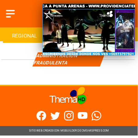
REGIONAL
INTERNACIONAL
DEPORTES
ADMINISTRACIÓN
FRAUDULENTA
SITIO WEB CREADO CON MSBUILDER DE CMS-MSPRESS.COM