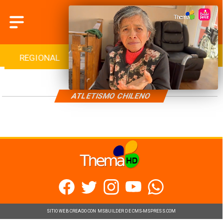
REGIONAL
INTERNACIONAL
DEPORTES
ATLETISMO CHILENO
SITIO WEB CREADO CON MSBUILDER DE CMS-MSPRESS.COM