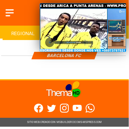
REGIONAL
INTERNACIONAL
DEPORTES
BARCELONA FC
SITIO WEB CREADO CON MSBUILDER DE CMS-MSPRESS.COM