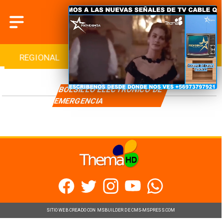
REGIONAL
INTERNACIONAL
DEPORTES
BOLSILLO ELECTRÓNICO DE
EMERGENCIA
SITIO WEB CREADO CON MSBUILDER DE CMS-MSPRESS.COM