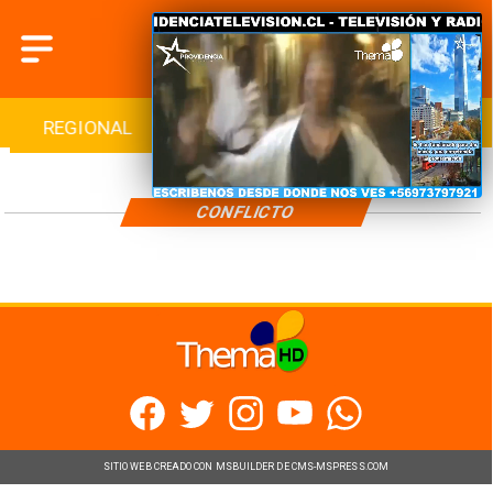
REGIONAL
INTERNACIONAL
DEPORTES
CONFLICTO
SITIO WEB CREADO CON MSBUILDER DE CMS-MSPRESS.COM