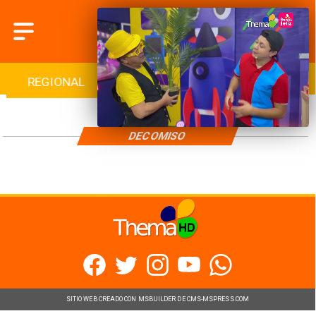
REGIONAL
INTERNACIONAL
DEPORTES
DECOMISO
SITIO WEB CREADO CON MSBUILDER DE CMS-MSPRESS.COM