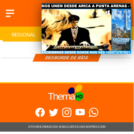
REGIONAL
INTERNACIONAL
DEPORTES
DESBORDE DE RÍOS
SITIO WEB CREADO CON MSBUILDER DE CMS-MSPRESS.COM