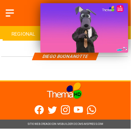
REGIONAL
INTERNACIONAL
DEPORTES
DIEGO BUONANOTTE
SITIO WEB CREADO CON MSBUILDER DE CMS-MSPRESS.COM