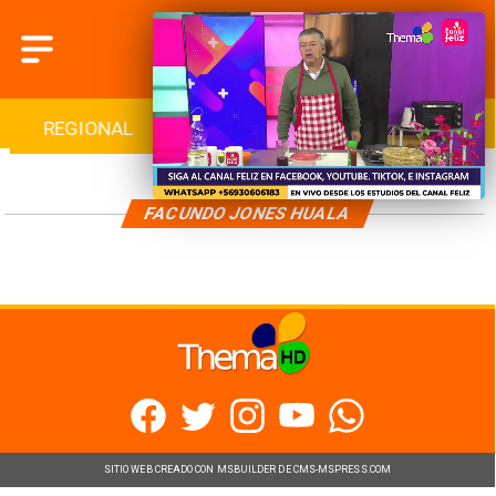
REGIONAL
INTERNACIONAL
DEPORTES
FACUNDO JONES HUALA
SITIO WEB CREADO CON MSBUILDER DE CMS-MSPRESS.COM