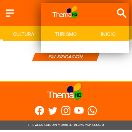
CULTURA
TURISMO
INICIO
FALSIFICACIÓN
SITIO WEB CREADO CON MSBUILDER DE CMS-MSPRESS.COM