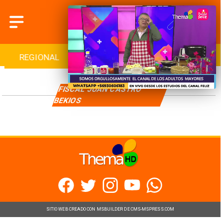
REGIONAL
INTERNACIONAL
DEPORTES
FISCAL JUAN CASTRO
BEKIOS
SITIO WEB CREADO CON MSBUILDER DE CMS-MSPRESS.COM