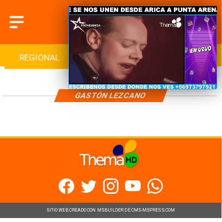
REGIONAL
INTERNACIONAL
DEPORTES
GASTÓN LEZCANO
SITIO WEB CREADO CON MSBUILDER DE CMS-MSPRESS.COM