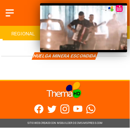
REGIONAL
INTERNACIONAL
DEPORTES
HUELGA MINERA ESCONDIDA
SITIO WEB CREADO CON MSBUILDER DE CMS-MSPRESS.COM