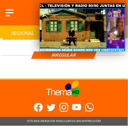
REGIONAL
INTERNACIONAL
DEPORTES
IRREGULAR
SITIO WEB CREADO CON MSBUILDER DE CMS-MSPRESS.COM