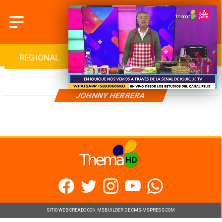
REGIONAL
INTERNACIONAL
DEPORTES
JOHNNY HERRERA
SITIO WEB CREADO CON MSBUILDER DE CMS-MSPRESS.COM