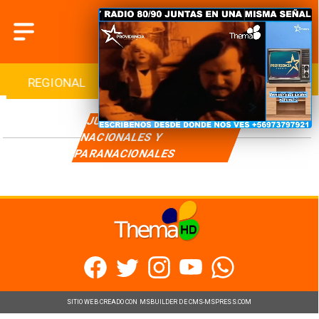
REGIONAL
INTERNACIONAL
DEPORTES
JUEGOS DEPORTIVOS
NACIONALES Y
PARANACIONALES
SITIO WEB CREADO CON MSBUILDER DE CMS-MSPRESS.COM