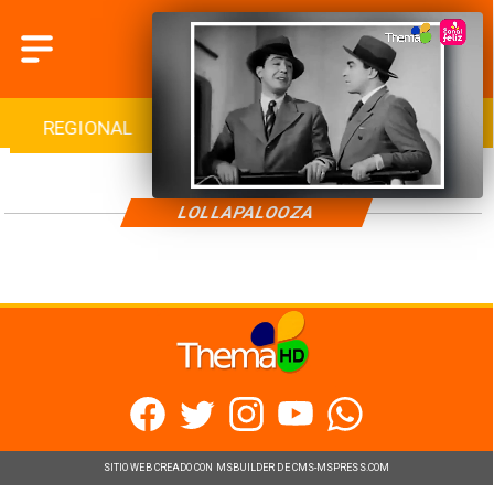
REGIONAL
INTERNACIONAL
DEPORTES
LOLLAPALOOZA
SITIO WEB CREADO CON MSBUILDER DE CMS-MSPRESS.COM