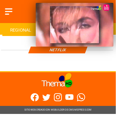
REGIONAL
INTERNACIONAL
DEPORTES
NETFLIX
SITIO WEB CREADO CON MSBUILDER DE CMS-MSPRESS.COM