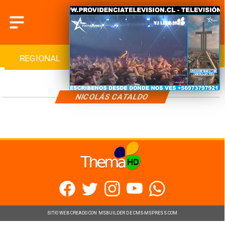
REGIONAL
INTERNACIONAL
DEPORTES
NICOLÁS CATALDO
SITIO WEB CREADO CON MSBUILDER DE CMS-MSPRESS.COM