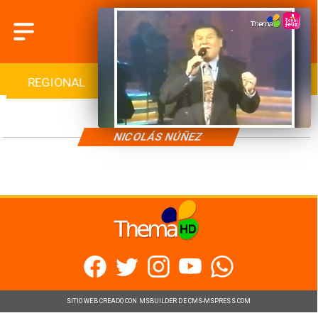
REGIONAL
INTERNACIONAL
DEPORTES
NICOLÁS NÚÑEZ
SITIO WEB CREADO CON MSBUILDER DE CMS-MSPRESS.COM