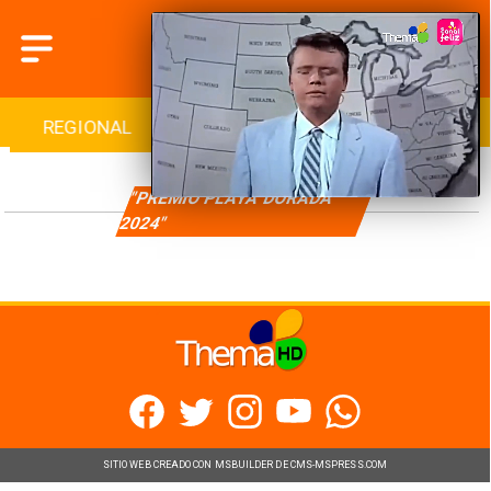
REGIONAL
INTERNACIONAL
DEPORTES
"PREMIO PLAYA DORADA
2024"
SITIO WEB CREADO CON MSBUILDER DE CMS-MSPRESS.COM