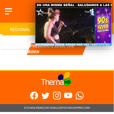
REGIONAL
INTERNACIONAL
DEPORTES
PRESIDENTE EEUU, JOE
BIDEN
SITIO WEB CREADO CON MSBUILDER DE CMS-MSPRESS.COM