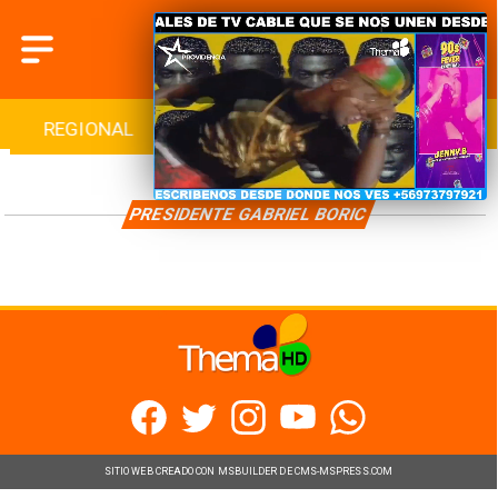
REGIONAL
INTERNACIONAL
DEPORTES
PRESIDENTE GABRIEL BORIC
SITIO WEB CREADO CON MSBUILDER DE CMS-MSPRESS.COM