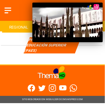
REGIONAL
INTERNACIONAL
DEPORTES
PRUEBA DE ACCESO A LA
EDUCACIÓN SUPERIOR
(PAES)
SITIO WEB CREADO CON MSBUILDER DE CMS-MSPRESS.COM