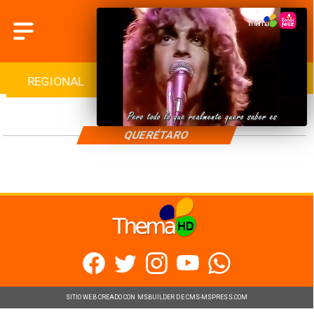
REGIONAL
INTERNACIONAL
DEPORTES
QUERÉTARO
SITIO WEB CREADO CON MSBUILDER DE CMS-MSPRESS.COM