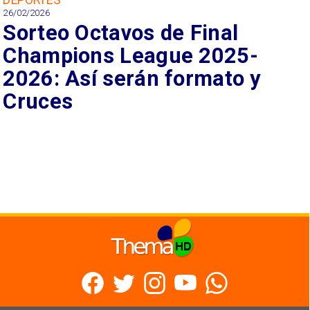
26/02/2026
Sorteo Octavos de Final
Champions League 2025-
2026: Así serán formato y
Cruces