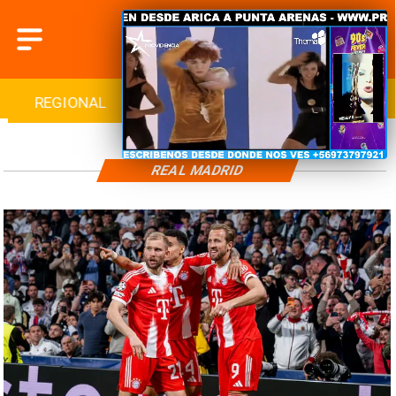
REGIONAL
INTERNACIONAL
DEPORTES
REAL MADRID