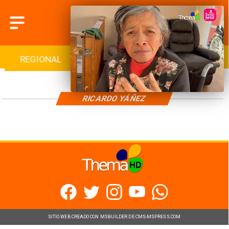
REGIONAL
INTERNACIONAL
DEPORTES
RICARDO YÁÑEZ
SITIO WEB CREADO CON MSBUILDER DE CMS-MSPRESS.COM