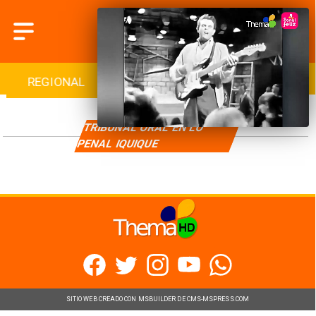
REGIONAL
INTERNACIONAL
DEPORTES
TRIBUNAL ORAL EN LO
PENAL IQUIQUE
SITIO WEB CREADO CON MSBUILDER DE CMS-MSPRESS.COM