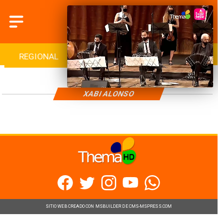
REGIONAL
INTERNACIONAL
DEPORTES
XABI ALONSO
SITIO WEB CREADO CON MSBUILDER DE CMS-MSPRESS.COM