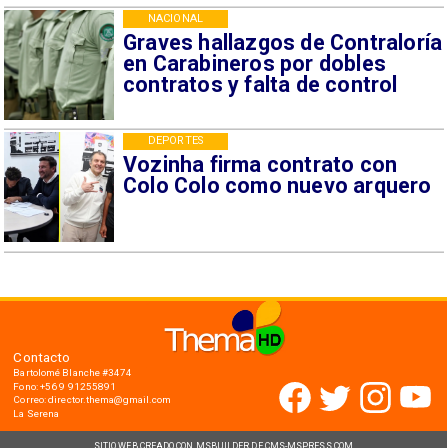
NACIONAL
Graves hallazgos de Contraloría
en Carabineros por dobles
contratos y falta de control
DEPORTES
Vozinha firma contrato con
Colo Colo como nuevo arquero
Contacto
Bartolomé Blanche #3474
Fono: +56 9 91255891
Correo: director.thema@gmail.com
La Serena
SITIO WEB CREADO CON MSBUILDER DE CMS-MSPRESS.COM