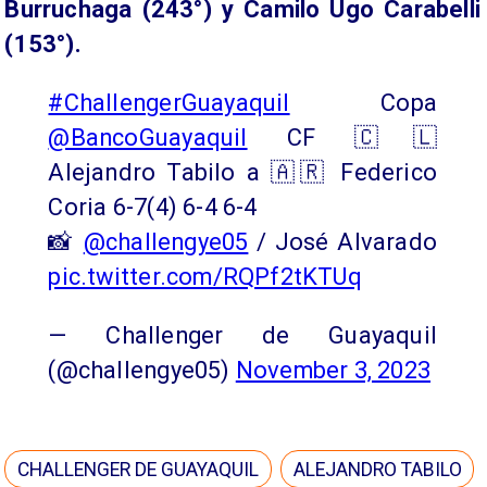
Burruchaga (243°) y Camilo Ugo Carabelli
(153°).
#ChallengerGuayaquil
Copa
@BancoGuayaquil
CF 🇨🇱
Alejandro Tabilo a 🇦🇷 Federico
Coria 6-7(4) 6-4 6-4
📸
@challengye05
/ José Alvarado
pic.twitter.com/RQPf2tKTUq
— Challenger de Guayaquil
(@challengye05)
November 3, 2023
CHALLENGER DE GUAYAQUIL
ALEJANDRO TABILO