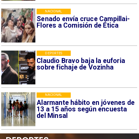
NACIONAL
Senado envía cruce Campillai-
Flores a Comisión de Ética
DEPORTES
Claudio Bravo baja la euforia
sobre fichaje de Vozinha
NACIONAL
Alarmante hábito en jóvenes de
13 a 15 años según encuesta
del Minsal