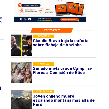
de
o
RECIENTES
DEPORTES
Claudio Bravo baja la euforia
sobre fichaje de Vozinha
NACIONAL
Senado envía cruce Campillai-
Flores a Comisión de Ética
0
INTERNACIONAL
Joven chileno muere
escalando montaña más alta de
Perú