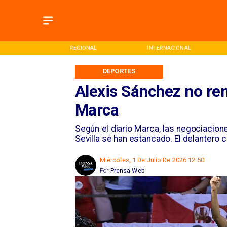
ONAL
INTERNACIONAL
DEPORTES
DEPORTES
Alexis Sánchez no ren
Marca
Según el diario Marca, las negociacio
Sevilla se han estancado. El delantero c
Miércoles, 1 De Julio De 2026 12:50
Por
Prensa Web