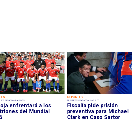
TES
DEPORTES
LES PASADO A LAS 9:35
EL MARTES PASADO A LAS 9:55
oja enfrentará a los
Fiscalía pide prisión
triones del Mundial
preventiva para Michael
6
Clark en Caso Sartor