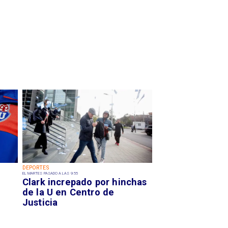
DEPORTES
EL MARTES PASADO A LAS 9:55
Clark increpado por hinchas
de la U en Centro de
Justicia