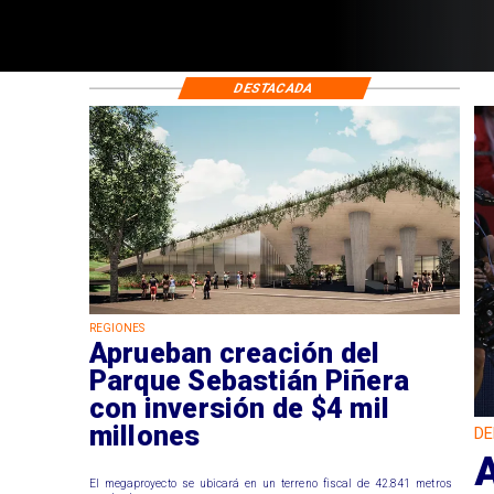
DESTACADA
REGIONES
Aprueban creación del
Parque Sebastián Piñera
con inversión de $4 mil
millones
DE
El megaproyecto se ubicará en un terreno fiscal de 42.841 metros