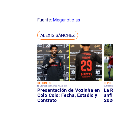
Fuente:
Meganoticias
ALEXIS SÁNCHEZ
DEPORTES
DEPOR
EL MIÉRCOLES PASADO A LAS 9:35
EL MIÉRCO
Presentación de Vozinha en
La R
Colo Colo: Fecha, Estadio y
anfi
Contrato
202