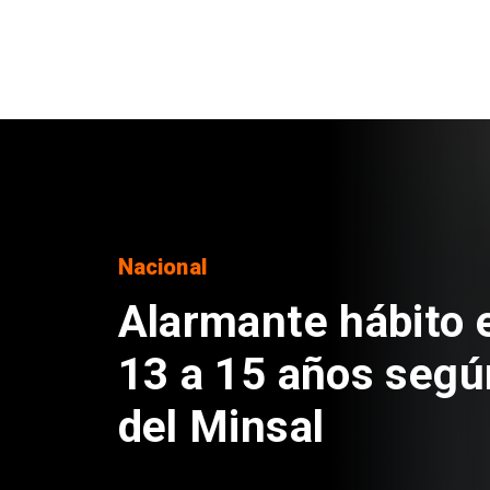
Regiones
Aprueban creación
Sebastián Piñera 
de $4 mil millones