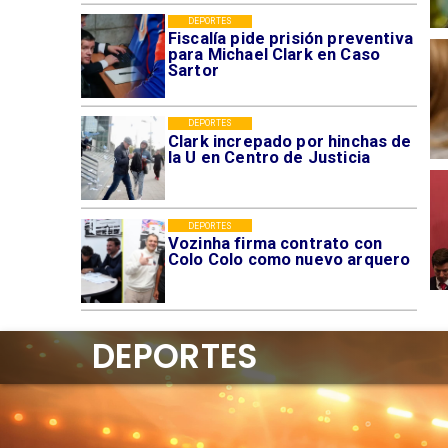
DEPORTES
Fiscalía pide prisión preventiva
para Michael Clark en Caso
Sartor
DEPORTES
Clark increpado por hinchas de
la U en Centro de Justicia
DEPORTES
Vozinha firma contrato con
Colo Colo como nuevo arquero
DEPORTES