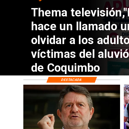
Corte Suprema co
de $1.000 millone
ProCultura
DESTACADA