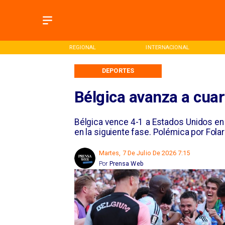
ONAL
REGIONAL
INTERNACIONAL
DEPORTES
Bélgica avanza a cuar
Bélgica vence 4-1 a Estados Unidos en 
en la siguiente fase. Polémica por Folar
Martes, 7 De Julio De 2026 7:15
Por
Prensa Web