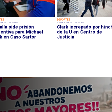
TES
DEPORTES
S PASADO A LAS 9:55
EL MARTES PASADO A LAS 9:55
alía pide prisión
Clark increpado por hinc
ventiva para Michael
de la U en Centro de
k en Caso Sartor
Justicia