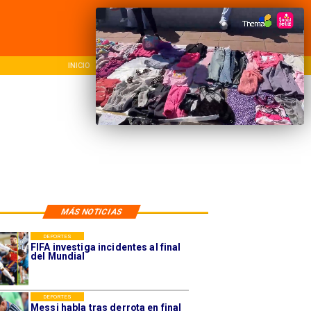
INICIO
NACIONAL
REG
MÁS NOTICIAS
DEPORTES
FIFA investiga incidentes al final
del Mundial
DEPORTES
Messi habla tras derrota en final