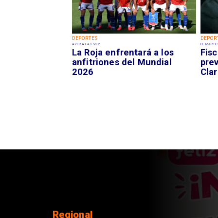
DEPORTES
DEPOR
AYER A LAS 9:35
EL MARTE
La Roja enfrentará a los
Fisc
anfitriones del Mundial
pre
2026
Clar
Nacional