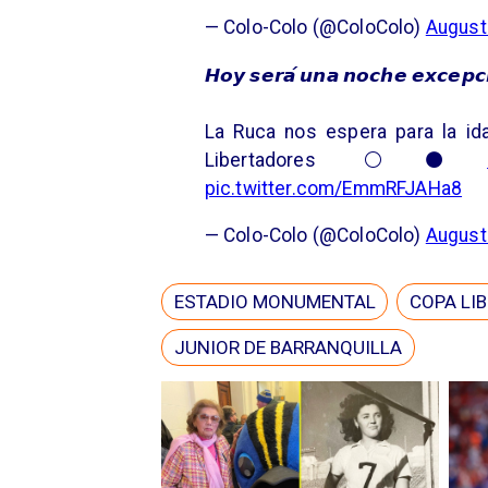
— Colo-Colo (@ColoColo)
August
𝙃𝙤𝙮 𝙨𝙚𝙧𝙖́ 𝙪𝙣𝙖 𝙣𝙤𝙘𝙝𝙚 𝙚𝙭𝙘𝙚𝙥
La Ruca nos espera para la id
Libertadores ⚪⚫
pic.twitter.com/EmmRFJAHa8
— Colo-Colo (@ColoColo)
August
ESTADIO MONUMENTAL
COPA LI
JUNIOR DE BARRANQUILLA