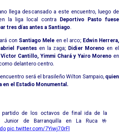
iano llega descansado a este encuentro, luego de
 la liga local contra
Deportivo Pasto fuese
ar tres días antes a Santiago
.
tará con
Santiago Mele
en el arco;
Edwin Herrera,
Gabriel Fuentes
en la zaga;
Didier Moreno
en el
íctor Cantillo, Yimmi Chará y Yairo Moreno
en
como delantero centro.
l encuentro será el brasileño Wilton Sampaio,
quien
ia en el Estadio Monumental.
l partido de los octavos de final ida de la
 Junior de Barranquilla en La Ruca 🤟
odo
pic.twitter.com/7Yiwj70rFl