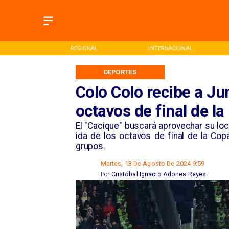
ONAL
REGIONAL
INTERNACIONAL
DEPORTES
Colo Colo recibe a Jun
octavos de final de l
​El "Cacique" buscará aprovechar su loc
ida de los octavos de final de la Copa
grupos.
Martes, 13 De Agosto De 2024 9:59
Por
Cristóbal Ignacio Adones Reyes