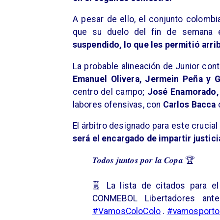
A pesar de ello, el conjunto colomb
que su duelo del fin de semana en
suspendido, lo que les permitió arrib
La probable alineación de Junior con
Emanuel Olivera, Jermein Peña y 
centro del campo;
José Enamorado, V
labores ofensivas, con
Carlos Bacca
El árbitro designado para este crucia
será el encargado de impartir justic
𝑻𝒐𝒅𝒐𝒔 𝒋𝒖𝒏𝒕𝒐𝒔 𝒑𝒐𝒓 𝒍𝒂 𝑪𝒐𝒑𝒂 🏆
🗒️ La lista de citados para e
CONMEBOL Libertadores ante
#VamosColoColo
.
#vamosport