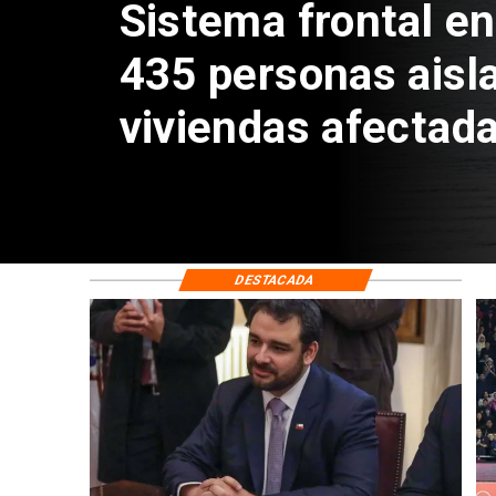
Exsubsecretario d
doble positivo en 
DESTACADA