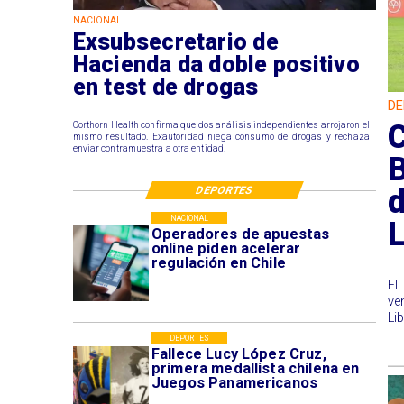
NACIONAL
Exsubsecretario de
Hacienda da doble positivo
en test de drogas
DE
C
Corthorn Health confirma que dos análisis independientes arrojaron el
mismo resultado. Exautoridad niega consumo de drogas y rechaza
enviar contramuestra a otra entidad.
B
d
DEPORTES
NACIONAL
Operadores de apuestas
online piden acelerar
regulación en Chile
​E
ve
Li
DEPORTES
Fallece Lucy López Cruz,
primera medallista chilena en
Juegos Panamericanos