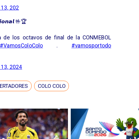
 13, 202
𝙞𝙤𝙣𝙖𝙡 🤟🏆
a de los octavos de final de la CONMEBOL
#VamosColoColo
.
#vamosportodo
 13, 2024
BERTADORES
COLO COLO