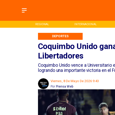
ONAL
INTERNACIONAL
DEPORTES
DEPORTES
Coquimbo Unido gana 
Libertadores
Coquimbo Unido vence a Universitario en
logrando una importante victoria en el
Viernes, 8 De Mayo De 2026 9:43
Por
Prensa Web