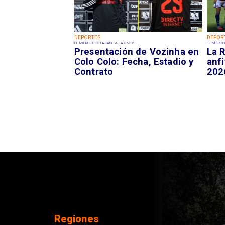
DEPORTES
DEPOR
EL MIÉRCOLES PASADO A LAS 9:35
EL MIÉRCO
Presentación de Vozinha en
La R
Colo Colo: Fecha, Estadio y
anfi
Contrato
202
Regiones