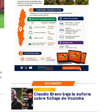
en
co
RECIENTES
DEPORTES
Claudio Bravo baja la euforia
sobre fichaje de Vozinha