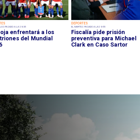
TES
DEPORTES
LES PASADO A LAS 9:35
EL MARTES PASADO A LAS 9:55
oja enfrentará a los
Fiscalía pide prisión
triones del Mundial
preventiva para Michael
6
Clark en Caso Sartor