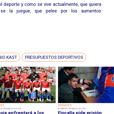
l deporte y como se vive actualmente, que quiera
y se la juegue, que pelee por los aumentos
IO KAST
PRESUPUESTOS DEPORTIVOS
TES
DEPORTES
LES PASADO A LAS 9:35
EL MARTES PASADO A LAS 9:55
oja enfrentará a los
Fiscalía pide prisión