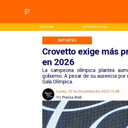
ONAL
REGIONAL
INTERNACIONAL
DEPORTES
Crovetto exige más p
en 2026
La campeona olímpica plantea aume
gobierno. A pesar de su ausencia por m
Gala Olímpica.
Lunes, 22 De Diciembre De 2025 15:48
Por
Prensa Web