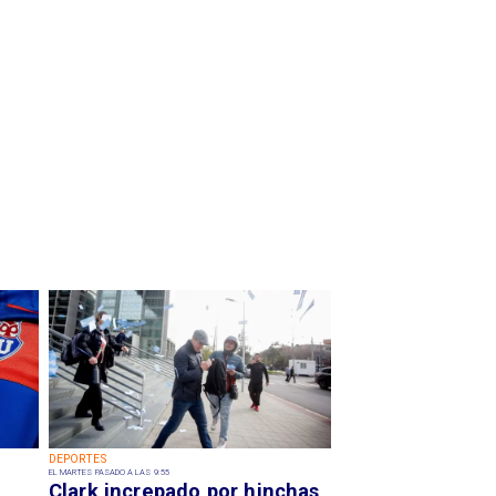
DEPORTES
EL MARTES PASADO A LAS 9:55
Clark increpado por hinchas