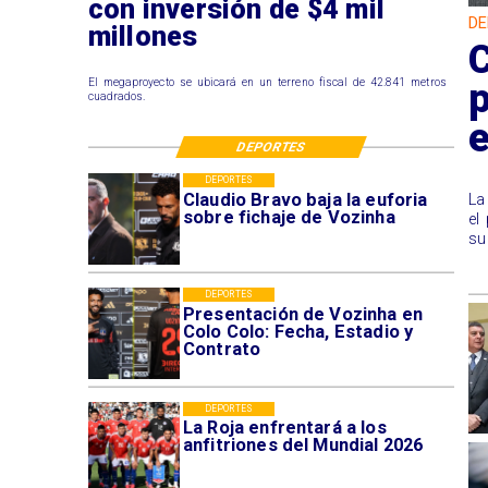
con inversión de $4 mil
DE
millones
p
El megaproyecto se ubicará en un terreno fiscal de 42.841 metros
cuadrados.
DEPORTES
DEPORTES
Claudio Bravo baja la euforia
La
sobre fichaje de Vozinha
el
su
DEPORTES
Presentación de Vozinha en
Colo Colo: Fecha, Estadio y
Contrato
DEPORTES
La Roja enfrentará a los
anfitriones del Mundial 2026