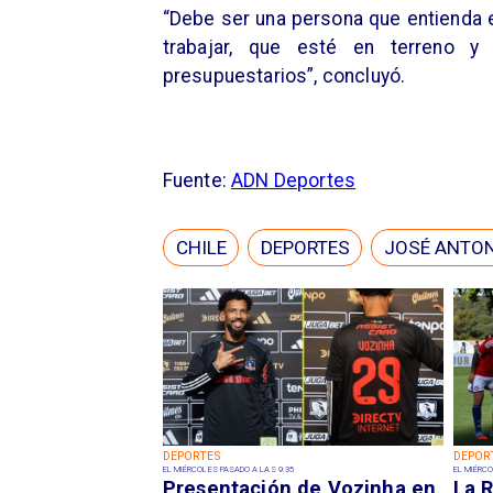
“Debe ser una persona que entienda e
trabajar, que esté en terreno 
presupuestarios”, concluyó.
Fuente:
ADN Deportes
CHILE
DEPORTES
JOSÉ ANTON
DEPORTES
DEPOR
EL MIÉRCOLES PASADO A LAS 9:35
EL MIÉRCO
Presentación de Vozinha en
La R