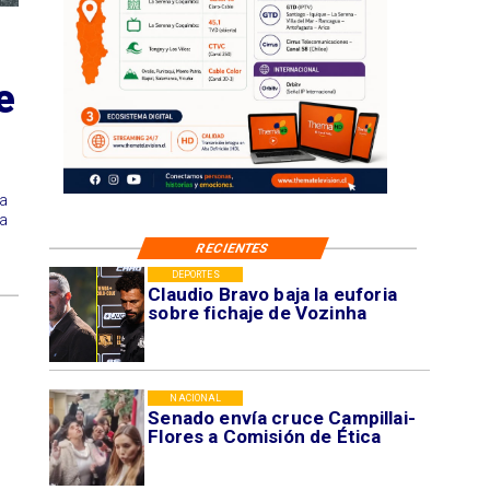
e
ra
ta
RECIENTES
DEPORTES
Claudio Bravo baja la euforia
sobre fichaje de Vozinha
NACIONAL
Senado envía cruce Campillai-
Flores a Comisión de Ética