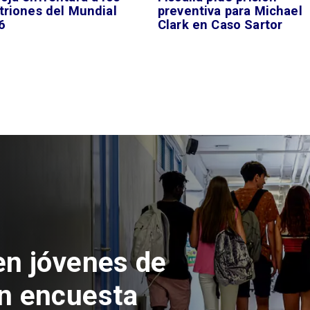
triones del Mundial
preventiva para Michael
6
Clark en Caso Sartor
 del Parque
con inversión