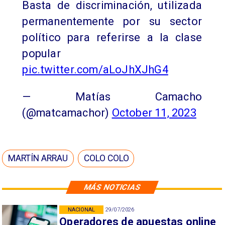
Basta de discriminación, utilizada
permanentemente por su sector
político para referirse a la clase
popular
pic.twitter.com/aLoJhXJhG4
— Matías Camacho
(@matcamachor)
October 11, 2023
MARTÍN ARRAU
COLO COLO
MÁS NOTICIAS
NACIONAL
29/07/2026
Operadores de apuestas online