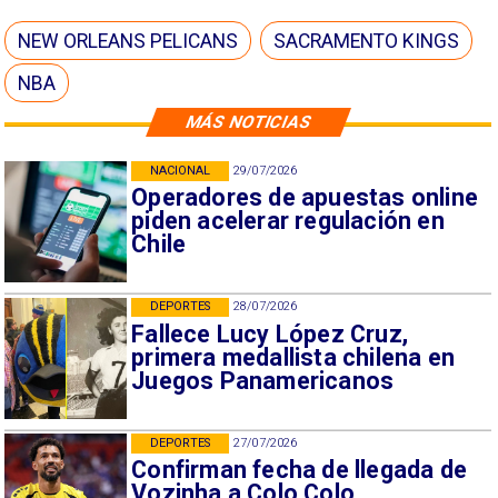
NEW ORLEANS PELICANS
SACRAMENTO KINGS
NBA
MÁS NOTICIAS
NACIONAL
29/07/2026
Operadores de apuestas online
piden acelerar regulación en
Chile
DEPORTES
28/07/2026
Fallece Lucy López Cruz,
primera medallista chilena en
Juegos Panamericanos
DEPORTES
27/07/2026
Confirman fecha de llegada de
Vozinha a Colo Colo