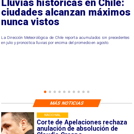
Presentación de Vozinha en
Colo Colo: Fecha, Estadio y
Contrato
El arquero caboverdiano Vozinha será presentado en el Estadio
Monumental este miércoles. Conoce detalles sobre su debut, la camiseta
que usará y las cláusulas de su contrato.
MÁS NOTICIAS
NACIONAL
Corte de Apelaciones rechaza
anulación de absolución de