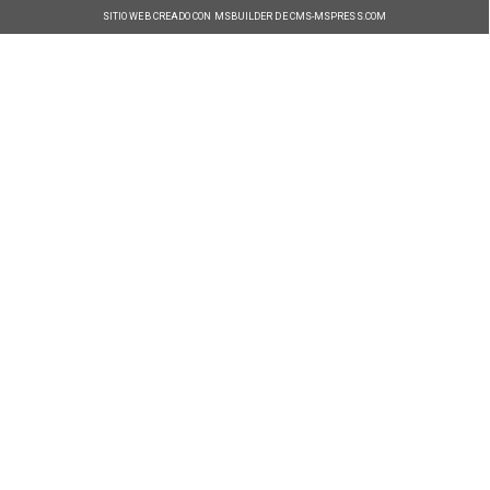
SITIO WEB CREADO CON MSBUILDER DE CMS-MSPRESS.COM