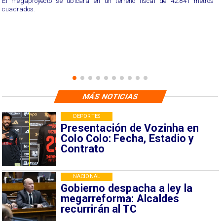
El megaproyecto se ubicará en un terreno fiscal de 42.841 metros
cuadrados.
MÁS NOTICIAS
DEPORTES
Presentación de Vozinha en
Colo Colo: Fecha, Estadio y
Contrato
NACIONAL
Gobierno despacha a ley la
megarreforma: Alcaldes
recurrirán al TC