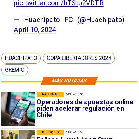
pic.twitter.com/bTStp2VDTR
— Huachipato FC (@Huachipato)
April 10, 2024
HUACHIPATO
COPA LIBERTADORES 2024
GREMIO
MÁS NOTICIAS
NACIONAL
29/07/2026
Operadores de apuestas online
piden acelerar regulación en
Chile
DEPORTES
28/07/2026