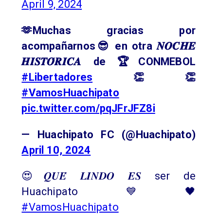
April 9, 2024
🫶Muchas gracias por
acompañarnos😎 en otra 𝑵𝑶𝑪𝑯𝑬
𝑯𝑰𝑺𝑻𝑶́𝑹𝑰𝑪𝑨 de 🏆CONMEBOL
#Libertadores
👏👏
#VamosHuachipato
pic.twitter.com/pqJFrJFZ8i
— Huachipato FC (@Huachipato)
April 10, 2024
😍𝑸𝑼𝑬́ 𝑳𝑰𝑵𝑫𝑶 𝑬𝑺 ser de
Huachipato💙🖤
#VamosHuachipato