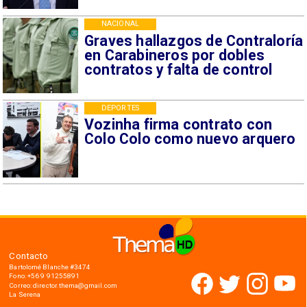
NACIONAL
Graves hallazgos de Contraloría
en Carabineros por dobles
contratos y falta de control
DEPORTES
Vozinha firma contrato con
Colo Colo como nuevo arquero
Contacto
Bartolomé Blanche #3474
Fono: +56 9 91255891
Correo: director.thema@gmail.com
La Serena