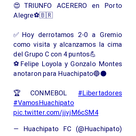
😍TRIUNFO ACERERO en Porto
Alegre⚽️🇧🇷
✅Hoy derrotamos 2-0 a Gremio
como visita y alcanzamos la cima
del Grupo C con 4 puntos💪
⚽️Felipe Loyola y Gonzalo Montes
anotaron para Huachipato🔵⚫️
🏆CONMEBOL
#Libertadores
#VamosHuachipato
pic.twitter.com/jjvjM6cSM4
— Huachipato FC (@Huachipato)